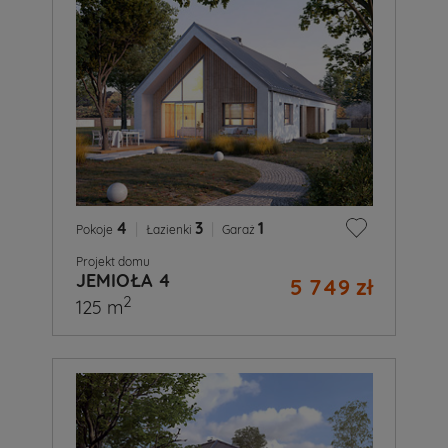
4
|
3
|
1
Pokoje
Łazienki
Garaż
Projekt domu
JEMIOŁA 4
5 749 zł
2
125 m