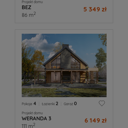
Projekt domu
BEZ
5 349 zł
2
86 m
4
|
2
|
0
Pokoje
Łazienki
Garaż
Projekt domu
WERANDA 3
6 149 zł
2
111 m