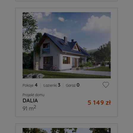
4
|
3
|
0
Pokoje
Łazienki
Garaż
Projekt domu
DALIA
5 149 zł
2
91 m