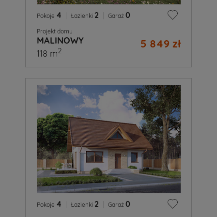
4
|
2
|
0
Pokoje
Łazienki
Garaż
Projekt domu
MALINOWY
5 849 zł
2
118 m
4
|
2
|
0
Pokoje
Łazienki
Garaż