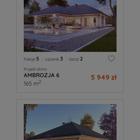
5
|
3
|
2
Pokoje
Łazienki
Garaż
Projekt domu
AMBROZJA 6
5 949 zł
2
165 m