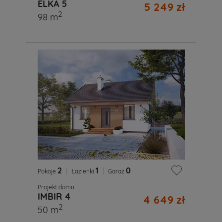
ELKA 5
5 249 zł
2
98 m
2
|
1
|
0
Pokoje
Łazienki
Garaż
Projekt domu
IMBIR 4
4 649 zł
2
50 m