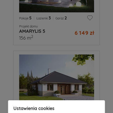
5
|
3
|
2
Pokoje
Łazienki
Garaż
Projekt domu
AMARYLIS 5
6 149 zł
2
156 m
Ustawienia cookies