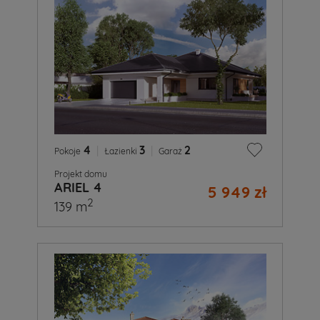
4
|
3
|
2
Pokoje
Łazienki
Garaż
Projekt domu
ARIEL 4
5 949 zł
2
139 m