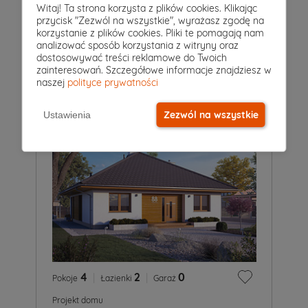
3
|
1
|
0
Witaj! Ta strona korzysta z plików cookies. Klikając
Pokoje
Łazienki
Garaż
przycisk "Zezwól na wszystkie", wyrażasz zgodę na
Projekt domu
korzystanie z plików cookies. Pliki te pomagają nam
ELKA 2
analizować sposób korzystania z witryny oraz
5 249 zł
dostosowywać treści reklamowe do Twoich
2
86 m
zainteresowań. Szczegółowe informacje znajdziesz w
naszej
polityce prywatności
Zezwól na wszystkie
Ustawienia
4
|
2
|
0
Pokoje
Łazienki
Garaż
Projekt domu