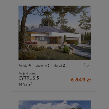
4
|
3
|
2
Pokoje
Łazienki
Garaż
Projekt domu
CYTRUS 5
6 849 zł
2
146 m