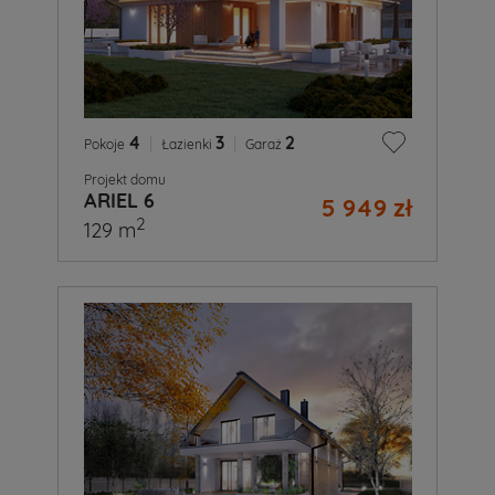
4
|
3
|
2
Pokoje
Łazienki
Garaż
Projekt domu
ARIEL 6
5 949 zł
2
129 m