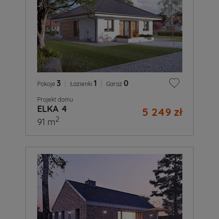
3
|
1
|
0
Pokoje
Łazienki
Garaż
Projekt domu
ELKA 4
5 249 zł
2
91 m