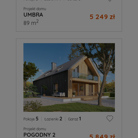
Projekt domu
UMBRA
5 249 zł
2
89 m
5
|
2
|
1
Pokoje
Łazienki
Garaż
Projekt domu
POGODNY 2
5 849 zł