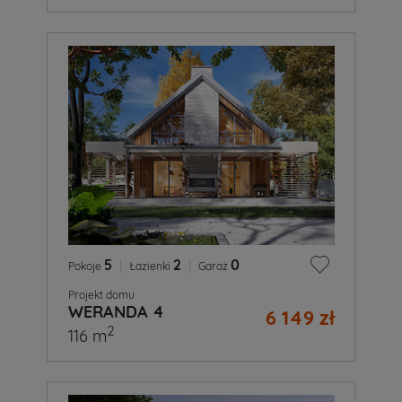
5
|
2
|
0
Pokoje
Łazienki
Garaż
Projekt domu
WERANDA 4
6 149 zł
2
116 m