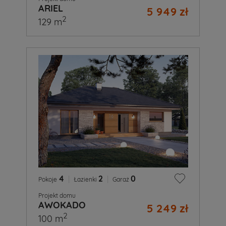
ARIEL
5 949 zł
2
129 m
4
|
2
|
0
Pokoje
Łazienki
Garaż
Projekt domu
AWOKADO
5 249 zł
2
100 m