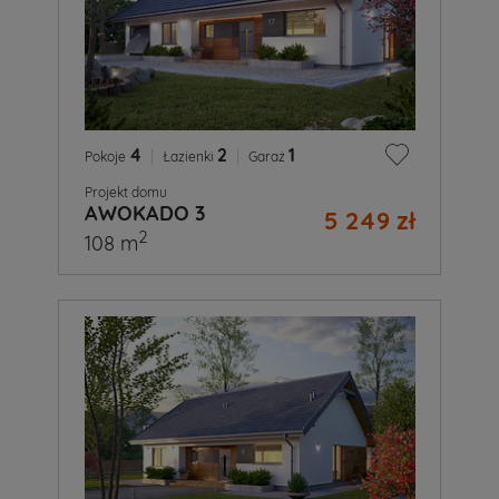
4
|
2
|
1
Pokoje
Łazienki
Garaż
Projekt domu
AWOKADO 3
5 249 zł
2
108 m