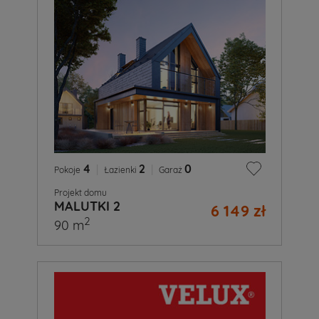
4
|
2
|
0
Pokoje
Łazienki
Garaż
Projekt domu
MALUTKI 2
6 149 zł
2
90 m