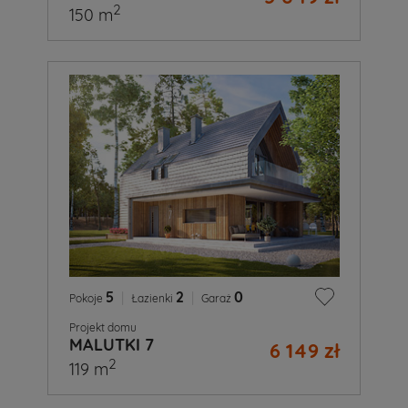
2
150 m
5
|
2
|
0
Pokoje
Łazienki
Garaż
Projekt domu
MALUTKI 7
6 149 zł
2
119 m