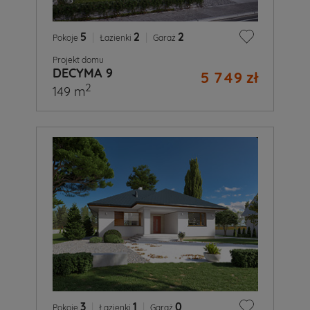
5
|
2
|
2
Pokoje
Łazienki
Garaż
Projekt domu
DECYMA 9
5 749 zł
2
149 m
3
|
1
|
0
Pokoje
Łazienki
Garaż