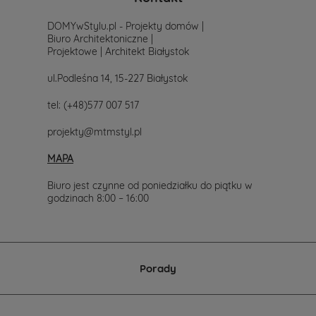
prostu
skontaktuj
DOMYwStylu.pl - Projekty domów |
się
Biuro Architektoniczne |
z
Projektowe | Architekt Białystok
nami.
Mailowo
ul.Podleśna 14, 15-227 Białystok
projekty@mtmstyl.pl
lub
tel:
(+48)577 007 517
telefonicznie
577-
projekty@mtmstyl.pl
007-
517.
MAPA
Chętnie
wesprzemy
Cię
Biuro jest czynne od poniedziałku do piątku w
w
godzinach 8:00 – 16:00
wyborze
projektu
domu.
Porady