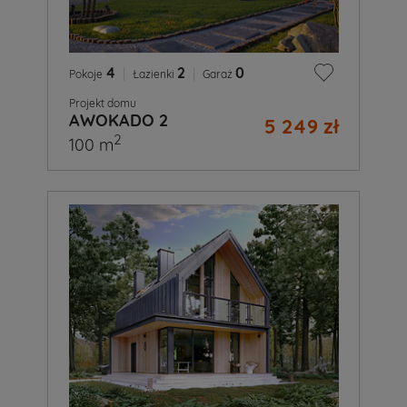
4
|
2
|
0
Pokoje
Łazienki
Garaż
Projekt domu
AWOKADO 2
5 249 zł
2
100 m