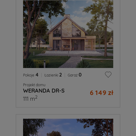
4
|
2
|
0
Pokoje
Łazienki
Garaż
Projekt domu
WERANDA DR-S
6 149 zł
2
111 m