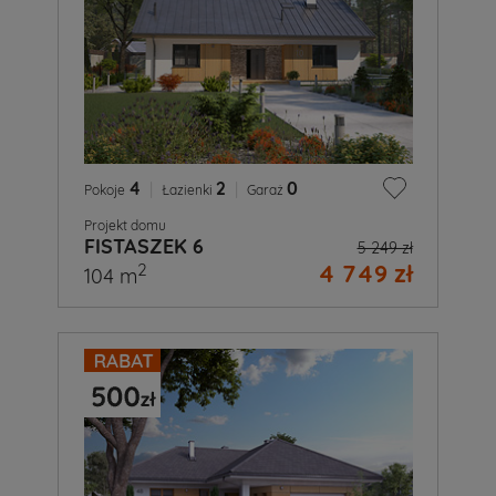
4
|
2
|
0
Pokoje
Łazienki
Garaż
Projekt domu
FISTASZEK 6
5 249 zł
4 749 zł
2
104 m