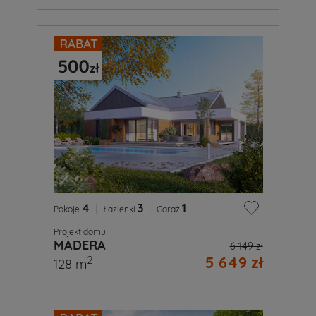
4
|
3
|
1
Pokoje
Łazienki
Garaż
Projekt domu
MADERA
6 149 zł
5 649 zł
2
128 m