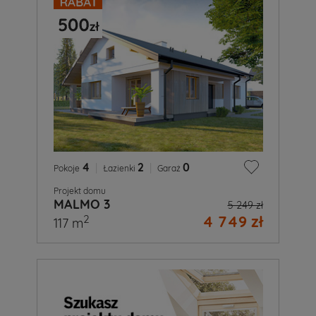
4
|
2
|
0
Pokoje
Łazienki
Garaż
Projekt domu
MALMO 3
5 249 zł
4 749 zł
2
117 m