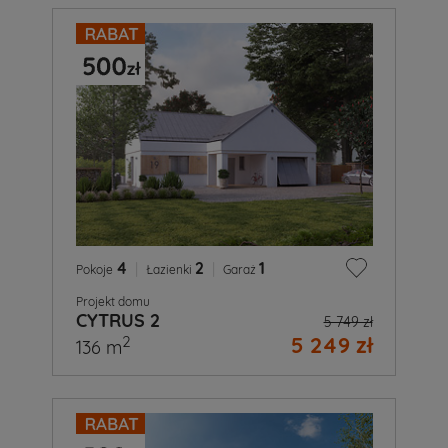
4
|
2
|
1
Pokoje
Łazienki
Garaż
Projekt domu
CYTRUS 2
5 749 zł
5 249 zł
2
136 m