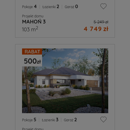
4
|
2
|
0
Pokoje
Łazienki
Garaż
Projekt domu
MAHOŃ 3
5 249 zł
4 749 zł
2
103 m
5
|
3
|
2
Pokoje
Łazienki
Garaż
Projekt domu