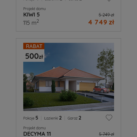
Projekt domu
KIWI 5
5 249 zł
4 749 zł
2
115 m
5
|
2
|
2
Pokoje
Łazienki
Garaż
Projekt domu
DECYMA 11
5 749 zł