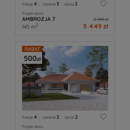
4
|
3
|
2
Pokoje
Łazienki
Garaż
Projekt domu
AMBROZJA 7
5 949 zł
5 449 zł
2
145 m
4
|
2
|
2
Pokoje
Łazienki
Garaż
Projekt domu