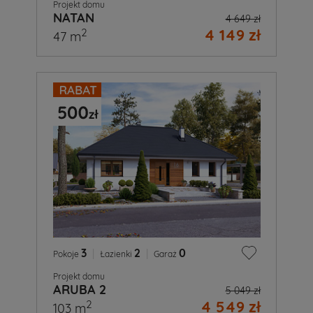
Projekt domu
NATAN
4 649 zł
4 149 zł
2
47 m
3
|
2
|
0
Pokoje
Łazienki
Garaż
Projekt domu
ARUBA 2
5 049 zł
4 549 zł
2
103 m