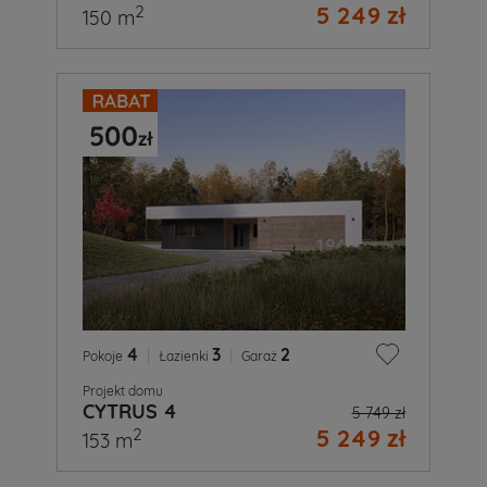
5 249 zł
2
150 m
4
|
3
|
2
Pokoje
Łazienki
Garaż
Projekt domu
CYTRUS 4
5 749 zł
5 249 zł
2
153 m