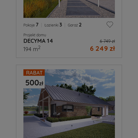
7
|
3
|
2
Pokoje
Łazienki
Garaż
Projekt domu
DECYMA 14
6 749 zł
6 249 zł
2
194 m