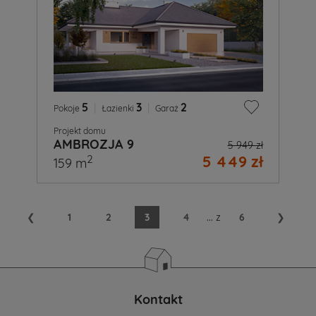
5
|
3
|
2
Pokoje
Łazienki
Garaż
Projekt domu
AMBROZJA 9
5 949 zł
5 449 zł
2
159 m
❮
1
2
3
4
...
z
6
❯
Kontakt