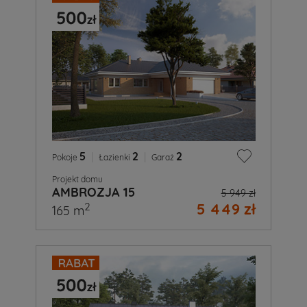
5
|
2
|
2
Pokoje
Łazienki
Garaż
Projekt domu
AMBROZJA 15
5 949 zł
5 449 zł
2
165 m