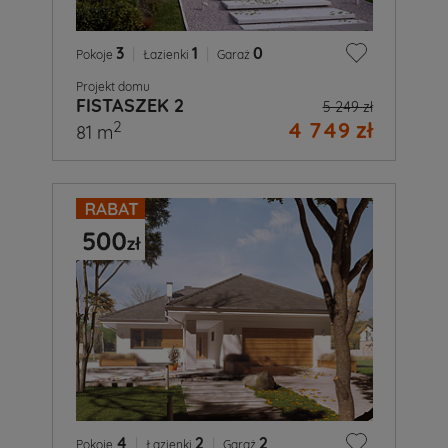
3
|
1
|
0
Pokoje
Łazienki
Garaż
Projekt domu
FISTASZEK 2
5 249 zł
4 749 zł
2
81 m
4
|
2
|
2
Pokoje
Łazienki
Garaż