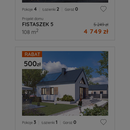
4
|
2
|
0
Pokoje
Łazienki
Garaż
Projekt domu
FISTASZEK 5
5 249 zł
4 749 zł
2
108 m
3
|
1
|
0
Pokoje
Łazienki
Garaż