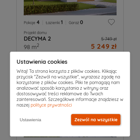
4
|
1
|
0
Pokoje
Łazienki
Garaż
Projekt domu
DECYMA 2
5 749 zł
5 249 zł
2
98 m
Ustawienia cookies
Witaj! Ta strona korzysta z plików cookies. Klikając
przycisk "Zezwól na wszystkie", wyrażasz zgodę na
korzystanie z plików cookies. Pliki te pomagają nam
analizować sposób korzystania z witryny oraz
dostosowywać treści reklamowe do Twoich
zainteresowań. Szczegółowe informacje znajdziesz w
naszej
polityce prywatności
Zezwól na wszystkie
Ustawienia