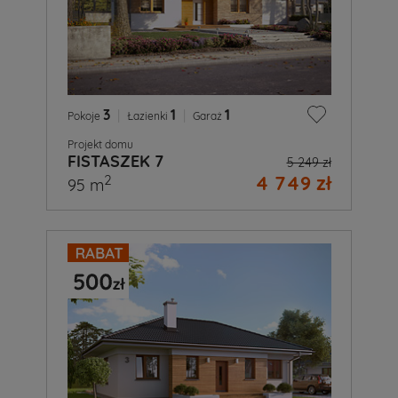
3
|
1
|
1
Pokoje
Łazienki
Garaż
Projekt domu
FISTASZEK 7
5 249 zł
4 749 zł
2
95 m