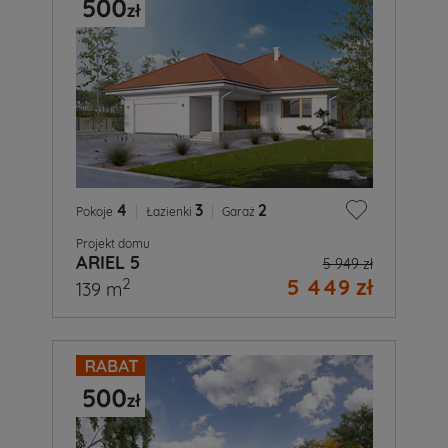
4
|
3
|
2
Pokoje
Łazienki
Garaż
Projekt domu
ARIEL 5
5 949 zł
5 449 zł
2
139 m