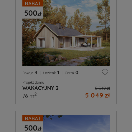
4
|
1
|
0
Pokoje
Łazienki
Garaż
Projekt domu
WAKACYJNY 2
5 549 zł
5 049 zł
2
76 m