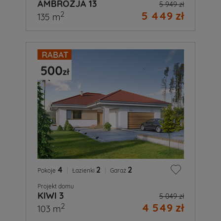
AMBROZJA 13
5 949 zł
5 449 zł
2
135 m
4
|
2
|
2
Pokoje
Łazienki
Garaż
Projekt domu
KIWI 3
5 049 zł
4 549 zł
2
103 m