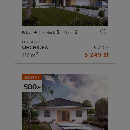
4
|
3
|
2
Pokoje
Łazienki
Garaż
Projekt domu
ORCHIDEA
5 749 zł
5 249 zł
2
126 m