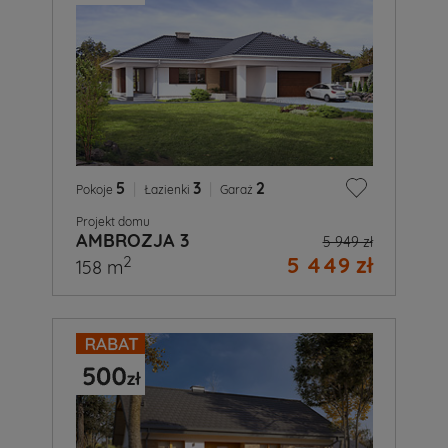
5
|
3
|
2
Pokoje
Łazienki
Garaż
Projekt domu
AMBROZJA 3
5 949 zł
5 449 zł
2
158 m