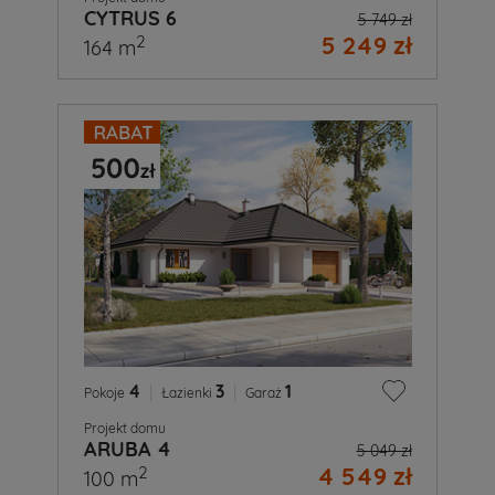
CYTRUS 6
5 749 zł
5 249 zł
2
164 m
4
|
3
|
1
Pokoje
Łazienki
Garaż
Projekt domu
ARUBA 4
5 049 zł
4 549 zł
2
100 m