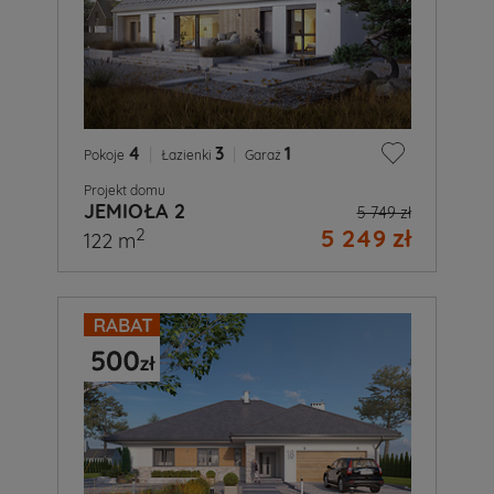
4
|
3
|
1
Pokoje
Łazienki
Garaż
Projekt domu
JEMIOŁA 2
5 749 zł
5 249 zł
2
122 m