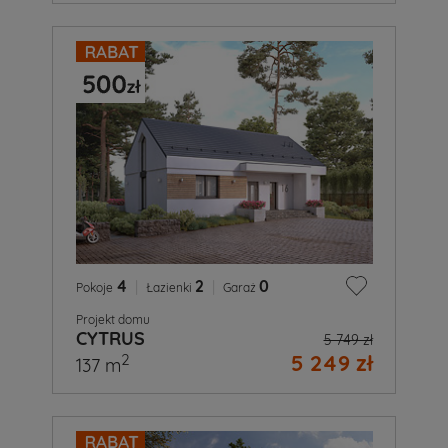
4
|
2
|
0
Pokoje
Łazienki
Garaż
Projekt domu
CYTRUS
5 749 zł
5 249 zł
2
137 m