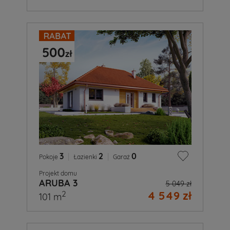
3
|
2
|
0
Pokoje
Łazienki
Garaż
Projekt domu
ARUBA 3
5 049 zł
4 549 zł
2
101 m