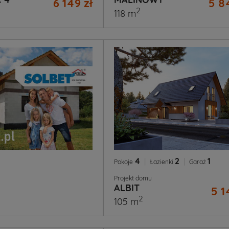
6 149 zł
5 8
2
118 m
4
|
2
|
1
Pokoje
Łazienki
Garaż
Projekt domu
ALBIT
5 1
2
105 m