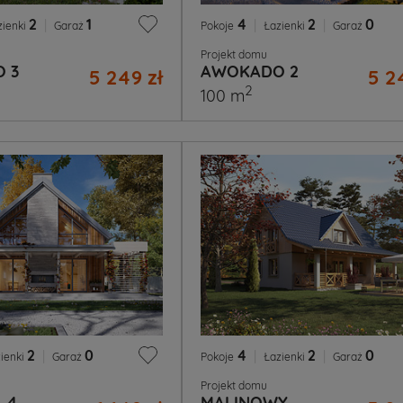
2
|
1
4
|
2
|
0
zienki
Garaż
Pokoje
Łazienki
Garaż
Projekt domu
 3
AWOKADO 2
5 249 zł
5 2
2
100 m
2
|
0
4
|
2
|
0
ienki
Garaż
Pokoje
Łazienki
Garaż
Projekt domu
 4
MALINOWY