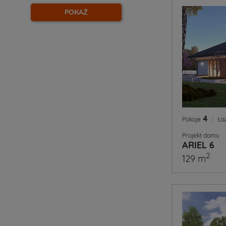
POKAŻ
4
|
Pokoje
Ła
Projekt domu
ARIEL 6
2
129 m