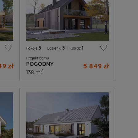
5
|
3
|
1
Pokoje
Łazienki
Garaż
Projekt domu
POGODNY
49 zł
5 849 zł
2
138 m