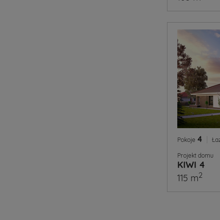
4
|
Pokoje
Ła
Projekt domu
KIWI 4
2
115 m