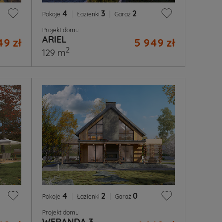
4
|
3
|
2
Pokoje
Łazienki
Garaż
Projekt domu
ARIEL
49 zł
5 949 zł
2
129 m
4
|
2
|
0
Pokoje
Łazienki
Garaż
Projekt domu
WERANDA 3