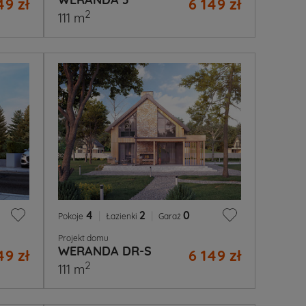
49 zł
6 149 zł
2
111 m
4
|
2
|
0
Pokoje
Łazienki
Garaż
Projekt domu
WERANDA DR-S
49 zł
6 149 zł
2
111 m