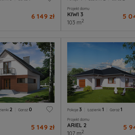
Projekt domu
KIWI 3
6 149 zł
5 0
2
103 m
2
|
0
3
|
1
|
1
zienki
Garaż
Pokoje
Łazienki
Garaż
Projekt domu
ARIEL 2
5 149 zł
5 9
2
107 m