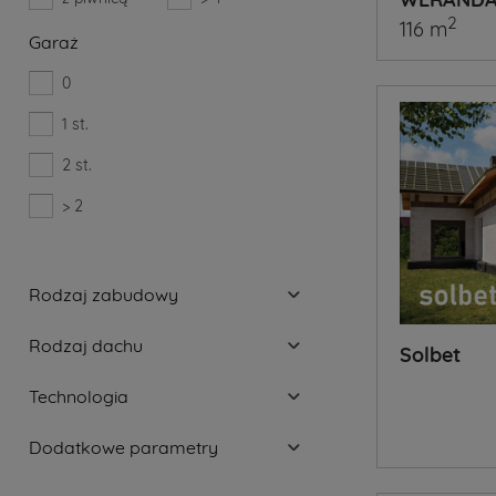
2
116 m
Garaż
0
1 st.
2 st.
> 2
Rodzaj zabudowy
Rodzaj dachu
Solbet
Technologia
Dodatkowe parametry