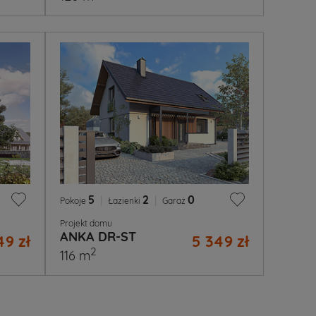
5
|
2
|
0
Pokoje
Łazienki
Garaż
Projekt domu
ANKA DR-ST
49 zł
5 349 zł
2
116 m