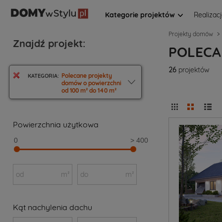
Kategorie projektów
Realizac
Projekty domów
Znajdź projekt:
POLECA
26
projektów
Polecane projekty
KATEGORIA:
domów o powierzchni
od 100 m² do 140 m²
Powierzchnia użytkowa
0
> 400
od
m²
do
m²
Kąt nachylenia dachu