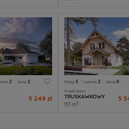
2
|
2
5
|
2
|
0
zienki
Garaż
Pokoje
Łazienki
Garaż
Projekt domu
TRUSKAWKOWY
5 249 zł
5 3
2
117 m