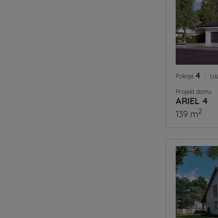
4
|
Pokoje
Ła
Projekt domu
ARIEL 4
2
139 m