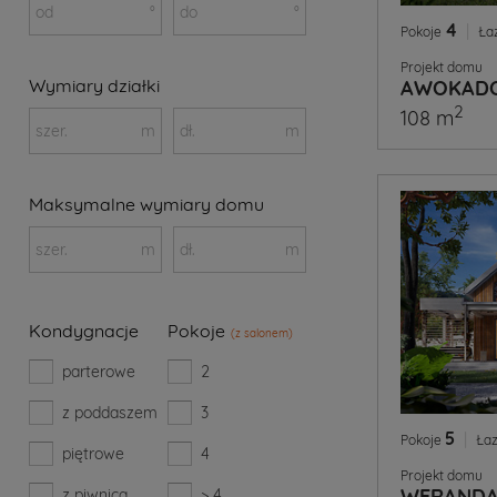
od
°
do
°
4
|
Pokoje
Ła
Projekt domu
Wymiary działki
AWOKADO
2
108 m
szer.
m
dł.
m
Maksymalne wymiary domu
szer.
m
dł.
m
Kondygnacje
Pokoje
(z salonem)
parterowe
2
z poddaszem
3
5
|
Pokoje
Łaz
piętrowe
4
Projekt domu
WERANDA
z piwnicą
> 4