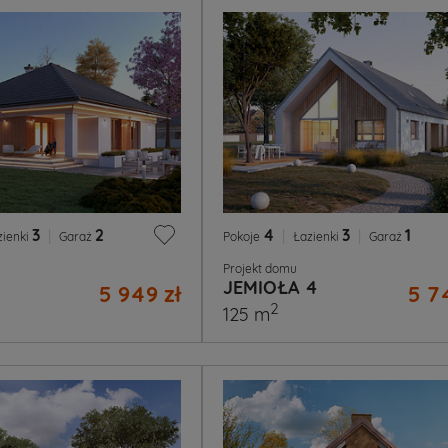
3
|
2
4
|
3
|
1
zienki
Garaż
Pokoje
Łazienki
Garaż
Projekt domu
JEMIOŁA 4
5 949 zł
5 7
2
125 m