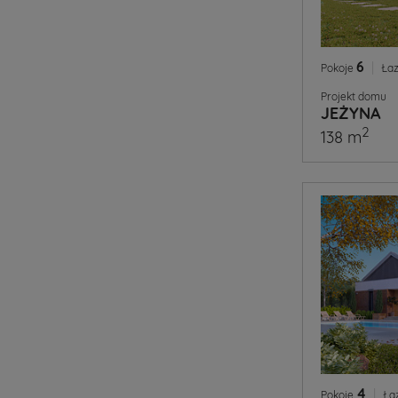
6
|
Pokoje
Łaz
Projekt domu
JEŻYNA
2
138 m
4
|
Pokoje
Ła