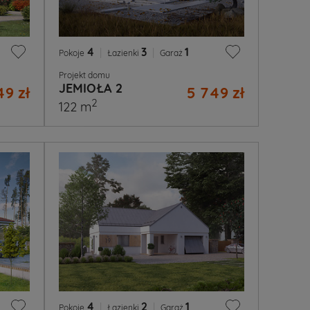
4
|
3
|
1
Pokoje
Łazienki
Garaż
Projekt domu
JEMIOŁA 2
49 zł
5 749 zł
2
122 m
4
|
2
|
1
Pokoje
Łazienki
Garaż