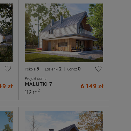
5
|
2
|
0
Pokoje
Łazienki
Garaż
Projekt domu
MALUTKI 7
49 zł
6 149 zł
2
119 m