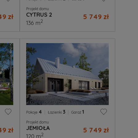
Projekt domu
CYTRUS 2
49 zł
5 749 zł
2
136 m
4
|
3
|
1
Pokoje
Łazienki
Garaż
Projekt domu
JEMIOŁA
49 zł
5 749 zł
2
120 m